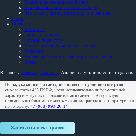
Медицинская книжка в Клину
Как работает аппарат «Тонзиллор»
Что такое электролиты и как они работают
О нас
Контакты
Контакты
Запись на прием
Письмо директору
Узнать стоимость анализов / услуг
Вакансии
Налоговый вычет на медицинские услуги
О нас
Вы здесь:
Главная
Анализы
Анализ на установление отцовства
Цены, указанные на сайте, не являются публичной офертой
в
смысле статьи 435 ГК.РФ, носят исключительно информативный
характер и могут быть в любое время изменены. Актуальную
стоимость необходимо уточнять у администратора в регистратуре или
+7 (968) 990-26-14
по телефону:
Записаться на прием