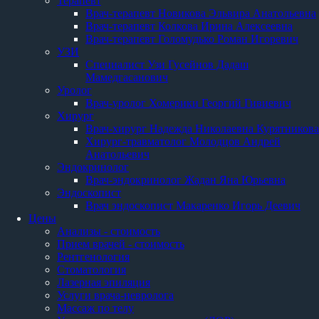
Терапевт
Врач-терапевт Новикова Эльвира Анатольевна
Врач-терапевт Колкова Ирина Алексеевна
Врач-терапевт Голомудько Роман Игоревич
УЗИ
Специалист Узи Гусейнов Дадаш
Мамедгасанович
Уролог
Врач-уролог Хомерики Георгий Гивиевич
Хирург
Врач-хирург Надежда Николаевна Курятникова
Хирург-травматолог Молодцов Андрей
Анатольевич
Эндокринолог
Врач-эндокринолог Жадан Яна Юрьевна
Эндоскопист
Врач эндоскопист Макаренко Игорь Деевич
Цены
Анализы - стоимость
Прием врачей - стоимость
Рентгенология
Стоматология
Лазерная эпиляция
Услуги врача-невролога
Массаж по телу