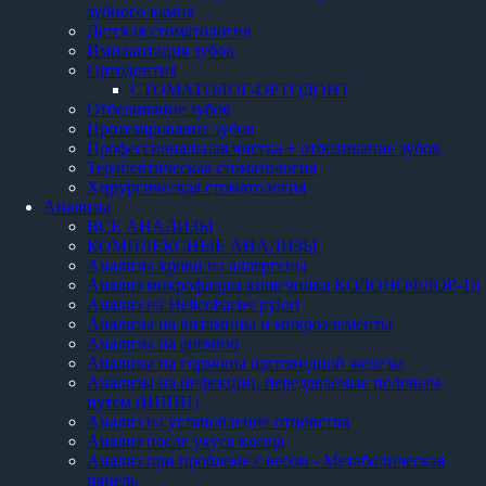
зубного камня
Детская стоматология
Имплантация зубов
Ортодонтия
СТОМАТОЛОГ-ОРТОДОНТ
Отбеливание зубов
Протезирование зубов
Профессиональная чистка + отбеливание зубов
Терапевтическая стоматология
Хирургическая стоматология
Анализы
ВСЕ АНАЛИЗЫ
КОМПЛЕКСНЫЕ АНАЛИЗЫ
Анализы крови на аллергены
Анализ микрофлоры кишечника КОЛОНОФЛОР-16
Анализ на Helicobacter pylori
Анализы на витамины и микроэлементы
Анализы на анемию
Анализы на гормоны щитовидной железы
Анализы на инфекции, передаваемые половым
путем (ИППП)
Анализ на установление отцовства
Анализ после укуса клеща
Анализ при проблеме с весом - Метаболическая
панель