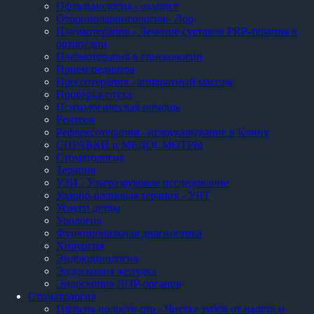
Офтальмология - окулист
Оториноларингология - Лор
Плазмотерапия - Лечение суставов PRP-терапия в
ортопедии
Плазмотерапия в гинекологии
Прием педиатра
Прессотерапия - аппаратный массаж
Проверка слуха
Психологическая помощь
Рентген
Рефлексотерапия - иглоукалывание в Клину
СПРАВКИ и МЕДОСМОТРЫ
Стоматология
Терапия
УЗИ - Ультразвуковое исследование
Ударно-волновая терапия - УВТ
Услуги детям
Урология
Функциональная диагностика
Хирургия
Эндокринология
Эндоскопия желудка
Эндоскопия ЛОР-органов
Стоматология
Гигиена полости рта - Чистка зубов от налета и