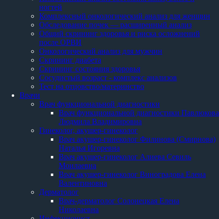
ногтей
Комплексный онкологический анализ для женщин
Обследование почек — расширенный анализ
Общий скрининг здоровья и риска осложнений
после ОРВИ
Онкологический анализ для мужчин
Скрининг диабета
Скрининг состояния здоровья
Сосудистый возраст - комплекс анализов
Тест на отцовство/материнство
Врачи
Врач функциональной диагностики
Врач функциональной диагностики Павлюкова
Людмила Владимировна
Гинеколог, акушер-гинеколог
Врач акушер-гинеколог Филинова (Смирнова)
Наталья Игоревна
Врач акушер-гинеколог Алиева Севиль
Моилаевна
Врач акушер-гинеколог Виноградова Елена
Валентиновна
Дерматолог
Врач-дерматолог Солонецкая Елена
Николаевна
Инфекционист