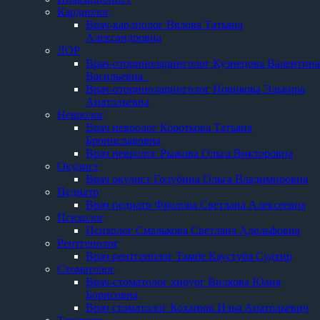
Кардиолог
Врач-кардиолог Вялова Татьяна
Александровна
ЛОР
Врач-оториноларинголог Кузнецова Валентина
Васильевна
Врач-оториноларинголог Новикова Эльвира
Анатольевна
Невролог
Врач невролог Короткова Татьяна
Брониславовна
Врач невролог Рыжова Ольга Викторовна
Окулист
Врач окулист Голубина Ольга Владимировна
Педиатр
Врач педиатр Фролова Светлана Алексеевна
Психолог
Психолог Смалькова Светлана Адольфовна
Рентгенолог
Врач рентгенолог Тамбе Каустуба Судхир
Стоматолог
Врач-стоматолог хирург Вилкова Юлия
Борисовна
Врач стоматолог Коханюк Илья Анатольевич