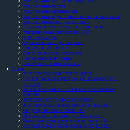
Услуги врача-отоларинголога (ЛОР)
Услуги врача-уролога
Услуги врача-офтальмолога
Услуги врача-хирурга (флебология, проктология)
Услуги врача акушера-гинеколога
Эндоскопические методы исследования
Ультразвуковая диагностика (УЗИ)
УЗИ гинекология
Функциональная диагностика
Процедурный кабинет
Прием хирурга-травматолога
Гистеросальпингография
Приём врача-инфекциониста
Статьи
ВСЕ СТАТЬИ СМОТРИТЕ ЗДЕСЬ →
НАЛОГОВЫЙ ВЫЧЕТ НА МЕДИЦИНСКИЕ
УСЛУГИ
ВНУТРИВЕННОЕ ЛАЗЕРНОЕ ОЧИЩЕНИЕ
КРОВИ
ЛЕЧЕНИЕ СУСТАВОВ В КЛИНУ
ХОЛТЕРОВСКОЕ МОНИТОРИРОВАНИЕ
МЕДИЦИНСКИЕ ОСМОТРЫ
Комплексные анализы - для чего нужны
Чем грозит дефицит витаминов группы В
ПАПИЛЛОМЫ - ПРИЧИНЫ И ЛЕЧЕНИЕ