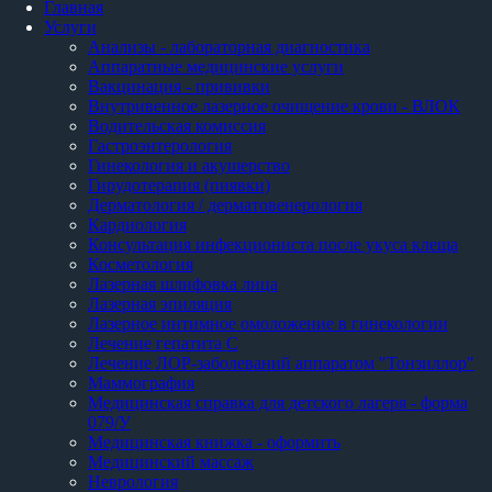
Главная
Услуги
Анализы - лабораторная диагностика
Аппаратные медицинские услуги
Вакцинация - прививки
Внутривенное лазерное очищение крови - ВЛОК
Водительская комиссия
Гастроэнтерология
Гинекология и акушерство
Гирудотерапия (пиявки)
Дерматология / дерматовенерология
Кардиология
Консультация инфекциониста после укуса клеща
Косметология
Лазерная шлифовка лица
Лазерная эпиляция
Лазерное интимное омоложение в гинекологии
Лечение гепатита С
Лечение ЛОР-заболеваний аппаратом "Тонзиллор"
Маммография
Медицинская справка для детского лагеря - форма
079/У
Медицинская книжка - оформить
Медицинский массаж
Неврология