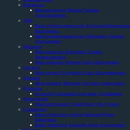
Кардиолог
Врач-кардиолог Вялова Татьяна
Александровна
ЛОР
Врач-оториноларинголог Кузнецова Валентина
Васильевна
Врач-оториноларинголог Новикова Эльвира
Анатольевна
Невролог
Врач невролог Короткова Татьяна
Брониславовна
Врач невролог Рыжова Ольга Викторовна
Окулист
Врач окулист Голубина Ольга Владимировна
Педиатр
Врач педиатр Фролова Светлана Алексеевна
Психолог
Психолог Смалькова Светлана Адольфовна
Рентгенолог
Врач рентгенолог Тамбе Каустуба Судхир
Стоматолог
Врач-стоматолог хирург Вилкова Юлия
Борисовна
Врач стоматолог Коханюк Илья Анатольевич