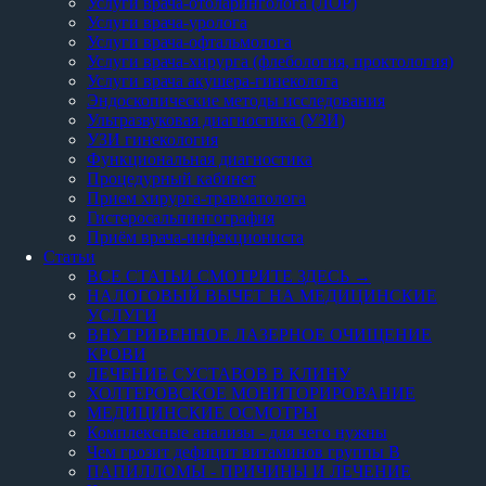
Услуги врача-отоларинголога (ЛОР)
Услуги врача-уролога
Услуги врача-офтальмолога
Услуги врача-хирурга (флебология, проктология)
Услуги врача акушера-гинеколога
Эндоскопические методы исследования
Ультразвуковая диагностика (УЗИ)
УЗИ гинекология
Функциональная диагностика
Процедурный кабинет
Прием хирурга-травматолога
Гистеросальпингография
Приём врача-инфекциониста
Статьи
ВСЕ СТАТЬИ СМОТРИТЕ ЗДЕСЬ →
НАЛОГОВЫЙ ВЫЧЕТ НА МЕДИЦИНСКИЕ
УСЛУГИ
ВНУТРИВЕННОЕ ЛАЗЕРНОЕ ОЧИЩЕНИЕ
КРОВИ
ЛЕЧЕНИЕ СУСТАВОВ В КЛИНУ
ХОЛТЕРОВСКОЕ МОНИТОРИРОВАНИЕ
МЕДИЦИНСКИЕ ОСМОТРЫ
Комплексные анализы - для чего нужны
Чем грозит дефицит витаминов группы В
ПАПИЛЛОМЫ - ПРИЧИНЫ И ЛЕЧЕНИЕ