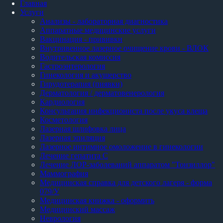
Главная
Услуги
Анализы - лабораторная диагностика
Аппаратные медицинские услуги
Вакцинация - прививки
Внутривенное лазерное очищение крови - ВЛОК
Водительская комиссия
Гастроэнтерология
Гинекология и акушерство
Гирудотерапия (пиявки)
Дерматология / дерматовенерология
Кардиология
Консультация инфекциониста после укуса клеща
Косметология
Лазерная шлифовка лица
Лазерная эпиляция
Лазерное интимное омоложение в гинекологии
Лечение гепатита С
Лечение ЛОР-заболеваний аппаратом "Тонзиллор"
Маммография
Медицинская справка для детского лагеря - форма
079/У
Медицинская книжка - оформить
Медицинский массаж
Неврология