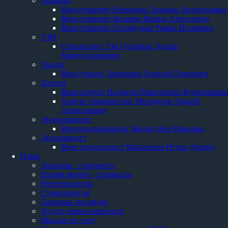
Терапевт
Врач-терапевт Новикова Эльвира Анатольевна
Врач-терапевт Колкова Ирина Алексеевна
Врач-терапевт Голомудько Роман Игоревич
УЗИ
Специалист Узи Гусейнов Дадаш
Мамедгасанович
Уролог
Врач-уролог Хомерики Георгий Гивиевич
Хирург
Врач-хирург Надежда Николаевна Курятникова
Хирург-травматолог Молодцов Андрей
Анатольевич
Эндокринолог
Врач-эндокринолог Жадан Яна Юрьевна
Эндоскопист
Врач эндоскопист Макаренко Игорь Деевич
Цены
Анализы - стоимость
Прием врачей - стоимость
Рентгенология
Стоматология
Лазерная эпиляция
Услуги врача-невролога
Массаж по телу