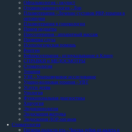
Офтальмология - окулист
Оториноларингология - Лор
Плазмотерапия - Лечение суставов PRP-терапия в
ортопедии
Плазмотерапия в гинекологии
Прием педиатра
Прессотерапия - аппаратный массаж
Проверка слуха
Психологическая помощь
Рентген
Рефлексотерапия - иглоукалывание в Клину
СПРАВКИ и МЕДОСМОТРЫ
Стоматология
Терапия
УЗИ - Ультразвуковое исследование
Ударно-волновая терапия - УВТ
Услуги детям
Урология
Функциональная диагностика
Хирургия
Эндокринология
Эндоскопия желудка
Эндоскопия ЛОР-органов
Стоматология
Гигиена полости рта - Чистка зубов от налета и