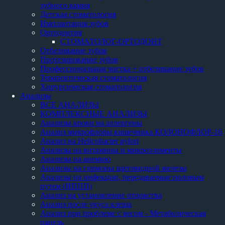
зубного камня
Детская стоматология
Имплантация зубов
Ортодонтия
СТОМАТОЛОГ-ОРТОДОНТ
Отбеливание зубов
Протезирование зубов
Профессиональная чистка + отбеливание зубов
Терапевтическая стоматология
Хирургическая стоматология
Анализы
ВСЕ АНАЛИЗЫ
КОМПЛЕКСНЫЕ АНАЛИЗЫ
Анализы крови на аллергены
Анализ микрофлоры кишечника КОЛОНОФЛОР-16
Анализ на Helicobacter pylori
Анализы на витамины и микроэлементы
Анализы на анемию
Анализы на гормоны щитовидной железы
Анализы на инфекции, передаваемые половым
путем (ИППП)
Анализ на установление отцовства
Анализ после укуса клеща
Анализ при проблеме с весом - Метаболическая
панель