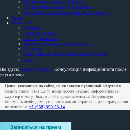
Медицинская книжка в Клину
Как работает аппарат «Тонзиллор»
Что такое электролиты и как они работают
О нас
Контакты
Контакты
Запись на прием
Письмо директору
Узнать стоимость анализов / услуг
Вакансии
Налоговый вычет на медицинские услуги
О нас
Вы здесь:
Главная
Услуги
Консультация инфекциониста после
укуса клеща
Цены, указанные на сайте, не являются публичной офертой
в
смысле статьи 435 ГК.РФ, носят исключительно информативный
характер и могут быть в любое время изменены. Актуальную
стоимость необходимо уточнять у администратора в регистратуре или
+7 (968) 990-26-14
по телефону:
Записаться на прием