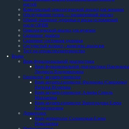
ногтей
Комплексный онкологический анализ для женщин
Обследование почек — расширенный анализ
Общий скрининг здоровья и риска осложнений
после ОРВИ
Онкологический анализ для мужчин
Скрининг диабета
Скрининг состояния здоровья
Сосудистый возраст - комплекс анализов
Тест на отцовство/материнство
Врачи
Врач функциональной диагностики
Врач функциональной диагностики Павлюкова
Людмила Владимировна
Гинеколог, акушер-гинеколог
Врач акушер-гинеколог Филинова (Смирнова)
Наталья Игоревна
Врач акушер-гинеколог Алиева Севиль
Моилаевна
Врач акушер-гинеколог Виноградова Елена
Валентиновна
Дерматолог
Врач-дерматолог Солонецкая Елена
Николаевна
Инфекционист