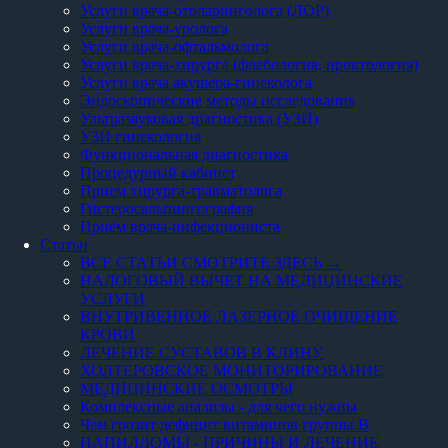
Услуги врача-отоларинголога (ЛОР)
Услуги врача-уролога
Услуги врача-офтальмолога
Услуги врача-хирурга (флебология, проктология)
Услуги врача акушера-гинеколога
Эндоскопические методы исследования
Ультразвуковая диагностика (УЗИ)
УЗИ гинекология
Функциональная диагностика
Процедурный кабинет
Прием хирурга-травматолога
Гистеросальпингография
Приём врача-инфекциониста
Статьи
ВСЕ СТАТЬИ СМОТРИТЕ ЗДЕСЬ →
НАЛОГОВЫЙ ВЫЧЕТ НА МЕДИЦИНСКИЕ
УСЛУГИ
ВНУТРИВЕННОЕ ЛАЗЕРНОЕ ОЧИЩЕНИЕ
КРОВИ
ЛЕЧЕНИЕ СУСТАВОВ В КЛИНУ
ХОЛТЕРОВСКОЕ МОНИТОРИРОВАНИЕ
МЕДИЦИНСКИЕ ОСМОТРЫ
Комплексные анализы - для чего нужны
Чем грозит дефицит витаминов группы В
ПАПИЛЛОМЫ - ПРИЧИНЫ И ЛЕЧЕНИЕ