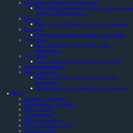
Врач функциональной диагностики
Врач функциональной диагностики Павлюкова
Людмила Владимировна
Педиатр
Врач педиатр Фролова Светлана Алексеевна
Психолог
Психолог Смалькова Светлана Адольфовна
Дерматолог
Врач-дерматолог Солонецкая Елена
Николаевна
Рентгенолог
Врач рентгенолог Тамбе Каустуба Судхир
Врач-инфекционист
Врач-стоматолог
Врач-стоматолог хирург Вилкова Юлия
Борисовна
Врач стоматолог Коханюк Илья Анатольевич
Цены
Анализы - стоимость
Прием врачей - стоимость
Рентгенология
Стоматология
Лазерная эпиляция
Услуги врача-невролога
Массаж по телу