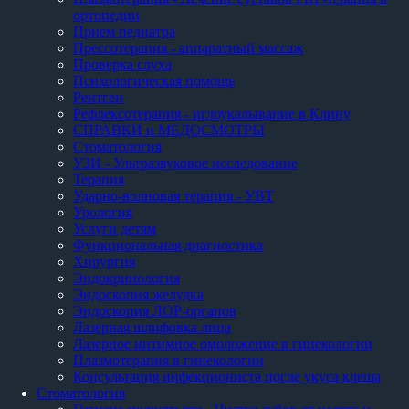
ортопедии
Прием педиатра
Прессотерапия - аппаратный массаж
Проверка слуха
Психологическая помощь
Рентген
Рефлексотерапия - иглоукалывание в Клину
СПРАВКИ и МЕДОСМОТРЫ
Стоматология
УЗИ - Ультразвуковое исследование
Терапия
Ударно-волновая терапия - УВТ
Урология
Услуги детям
Функциональная диагностика
Хирургия
Эндокринология
Эндоскопия желудка
Эндоскопия ЛОР-органов
Лазерная шлифовка лица
Лазерное интимное омоложение в гинекологии
Плазмотерапия в гинекологии
Консультация инфекциониста после укуса клеща
Стоматология