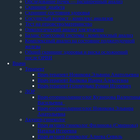
Обследование почек — расширенный анализ
Скрининг диабета
Скрининг состояния здоровья
Сосудистый возраст - комплекс анализов
Тест на отцовство/материнство
Онкологический анализ для мужчин
Баланс стрессовой системы - комплексный анализ
Комплексный анализ на состояние поджелудочной
железы
Общий скрининг здоровья и риска осложнений
после ОРВИ
Врачи
Терапевт
Врач-терапевт Новикова Эльвира Анатольевна
Врач-терапевт Колкова Ирина Алексеевна
Врач-терапевт Голомудько Роман Игоревич
ЛОР
Врач-оториноларинголог Кузнецова Валентина
Васильевна
Врач-оториноларинголог Новикова Эльвира
Анатольевна
Акушер-гинеколог
Врач акушер-гинеколог Филинова (Смирнова)
Наталья Игоревна
Врач акушер-гинеколог Алиева Севиль