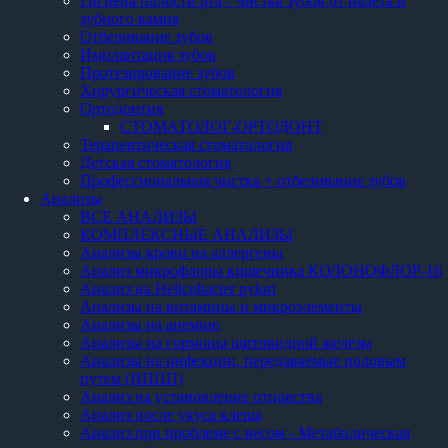
Гигиена полости рта - Чистка зубов от налета и
зубного камня
Отбеливание зубов
Имплантация зубов
Протезирование зубов
Хирургическая стоматология
Ортодонтия
СТОМАТОЛОГ-ОРТОДОНТ
Терапевтическая стоматология
Детская стоматология
Профессиональная чистка + отбеливание зубов
Анализы
ВСЕ АНАЛИЗЫ
КОМПЛЕКСНЫЕ АНАЛИЗЫ
Анализы крови на аллергены
Анализ микрофлоры кишечника КОЛОНОФЛОР-16
Анализ на Helicobacter pylori
Анализы на витамины и микроэлементы
Анализы на анемию
Анализы на гормоны щитовидной железы
Анализы на инфекции, передаваемые половым
путем (ИППП)
Анализ на установление отцовства
Анализ после укуса клеща
Анализ при проблеме с весом - Метаболическая