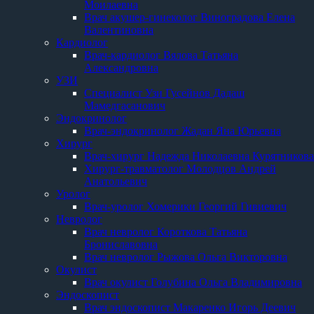
Моилаевна
Врач акушер-гинеколог Виноградова Елена
Валентиновна
Кардиолог
Врач-кардиолог Вялова Татьяна
Александровна
УЗИ
Специалист Узи Гусейнов Дадаш
Мамедгасанович
Эндокринолог
Врач-эндокринолог Жадан Яна Юрьевна
Хирург
Врач-хирург Надежда Николаевна Курятникова
Хирург-травматолог Молодцов Андрей
Анатольевич
Уролог
Врач-уролог Хомерики Георгий Гивиевич
Невролог
Врач невролог Короткова Татьяна
Брониславовна
Врач невролог Рыжова Ольга Викторовна
Окулист
Врач окулист Голубина Ольга Владимировна
Эндоскопист
Врач эндоскопист Макаренко Игорь Деевич