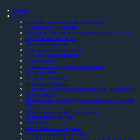
Главная
Услуги
Анализы - лабораторная диагностика
Вакцинация - прививки
Внутривенное лазерное очищение крови - ВЛОК
Водительская комиссия
Гастроэнтерология
Гинекология и акушерство
Гирудотерапия (пиявки)
Кардиология
Дерматология / дерматовенерология
Косметология
Лазерная эпиляция
Лечение гепатита С
Лечение ЛОР-заболеваний аппаратом "Тонзиллор"
Маммография
Медицинская справка для детского лагеря - форма
079/У
Медицинская книжка - оформить
Медицинский массаж
Неврология
Офтальмология - окулист
Оториноларингология - Лор
Плазмотерапия - Лечение суставов PRP-терапия в